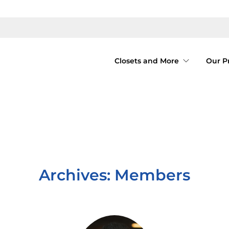
Closets and More
Our P
Archives:
Members