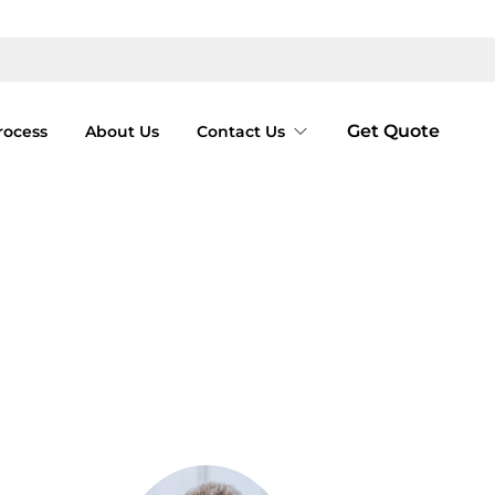
Get Quote
rocess
About Us
Contact Us